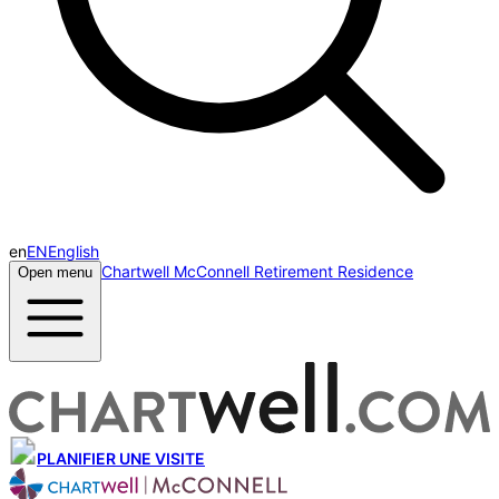
en
EN
English
Chartwell McConnell Retirement Residence
Open menu
PLANIFIER UNE VISITE