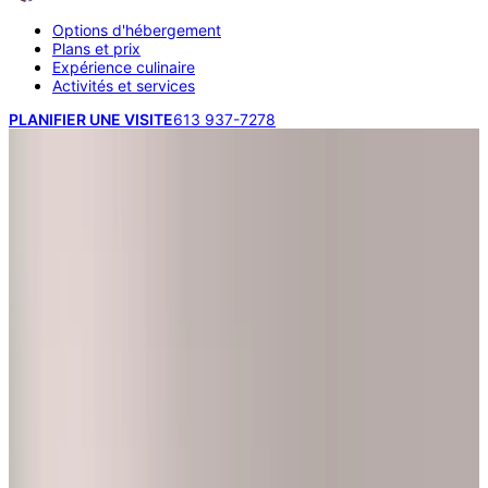
Options d'hébergement
Plans et prix
Expérience culinaire
Activités et services
PLANIFIER UNE VISITE
613 937-7278