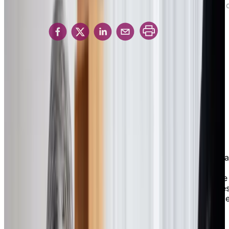
de la vie en résidence : guide complet
L’abordabilité 
vie en résidence : guide complet
Partager
L’abordabilité de la vie en
résidence : guide complet
Que contient ce guide ?
Téléchargez notre guide exclusif sur l’abordabilité de la
vie en résidence en remplissant le formulaire. Dans ce
guide, nous cherchons à déboulonner les mythes sur le
coût de la vie en résidence et à vous faire découvrir le
différentes options qui s’offrent à vous. Les questions 
inquiétudes fréquentes à propos de son coût y sont
traitées; vous trouverez notamment des conseils