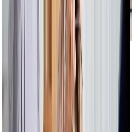
Footer
Chartwell résidences pour retraités
7070 Derrycrest Dr. Mississauga (ON) L5W 0G5
Canada
1 855-461-0685
PLANIFIER UNE VISITE
CONTACTEZ-NOUS
S'ABONNER À NOTRE INFOLETTRE