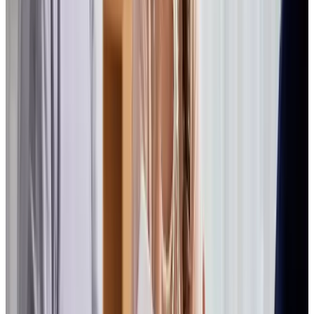
Professionnels
Foire aux questions
CARRIÈRE
RELATIONS AUX INVESTISSEURS
RÊVER POUR LA VIE PAR CHARTWELL
Trouver une résidence
Québec
Ontario
Alberta
Colombie-Britannique
Facebook
Instagram