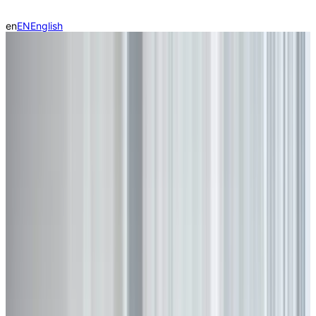
en
EN
English