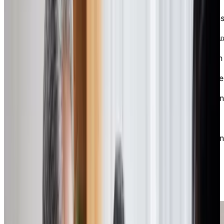
d’expert sur les sujets suivants :
La planification des coûts de la vie et des soin
à la retraite
Les coûts de vieillir à domicile comparés à ceu
de la vie en résidence
Les stratégies possibles pour financer la vie en
résidence
Les questions financières courantes sur la vie 
résidence
Les astuces pour s’offrir la vie en résidence sa
compromettre l’héritage de vos proches
La façon d’évaluer jusqu’à quand vos revenus
vont répondre à vos besoins
Comment les résidents actuels de Chartwell on
les moyens de vivre en RPA
Le fait de s’autoriser à dépenser après une vie
centrée sur l’épargne
La manière dont Chartwell peut vous soutenir
avec l’aide de ses partenaires privilégiés