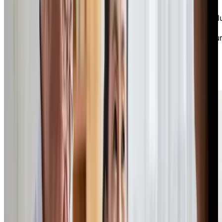
travailleuse sociale spécialisée en gérontologie, qui
travaille auprès des aînés et de leurs familles depuis pl
de 30 ans. Elle a également collaboré avec des
institutions financières de premier plan au Canada pou
explorer la psychologie du passage d’un état d’esprit
d’épargne à une mentalité de décaissement pour sa
santé, ainsi que pour aborder les conversations
financières difficiles avec les membres de la famille.