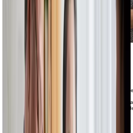
Conseils d’expert pour financer la
vie en résidence
Chez Chartwell, nous avons établi des partenariats av
des experts de l’industrie de la finance afin de vous
offrir un contenu impartial et informatif qui vous aidera
à déterminer si la vie en résidence est une option viabl
Ces experts incluent Kelley Keehn, formatrice en
finances personnelles et personnalité médiatique, qui
possède plus de 20 ans d’expérience dans le secteur
financier. Nous avons également Dre Amy D’Aprix,