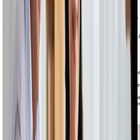
Vous avez encore des questions ?
Nous sommes conscients que le changement n’est pas
toujours facile, même pour ceux qui attendent
impatiemment de passer à la prochaine étape. Nous
espérons que vous gagnerez en confiance en sachant 
quoi pourrait ressembler la vie chez Chartwell et
comment vous pouvez vous permettre de vivre en
résidence.
Si vous avez encore des incertitudes, nous sommes là
pour vous aider, que ce soit pour trouver une résidenc
Chartwell en fonction de votre budget, obtenir une
soumission personnalisée ou entrer en contact avec de
partenaires privilégiés, comme des planificateurs
financiers, des agents immobiliers ou des spécialistes 
déménagement dans un plus petit logement, qui peuve
vous soutenir dans vos recherches sur la vie en
résidence.