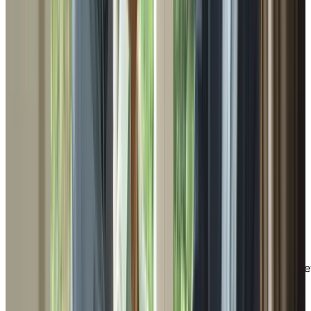
programmes communautaires que nous pouvons
organiser pour vos clients et vos groupes.
TÉLÉCHARGER
Guide
Previous
Next
Next
Occasions de formation continue
offertes par Chartwell
Découvrez ce que les présentations de formation
continue de Chartwell peuvent vous apporter, à vous e
à vos clients.
Approfondissez vos connaissances et votre expertise