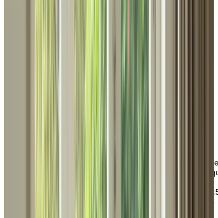
Accueil
Professionnels
Professionnels
Centre de ressources
Chartwell pour les
professionnels au service
des aînés
Bienvenue dans le centre de ressources professionnell
de Chartwell, conçu pour soutenir les professionnels q
offrent leurs services aux aînés en leur fournissant des
informations sur la vie en résidence. Servant près de 2
000 résidents en Alberta, en Colombie-Britannique, en
Ontario et au Québec, Chartwell est l’un des plus