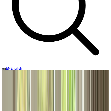
en
EN
English