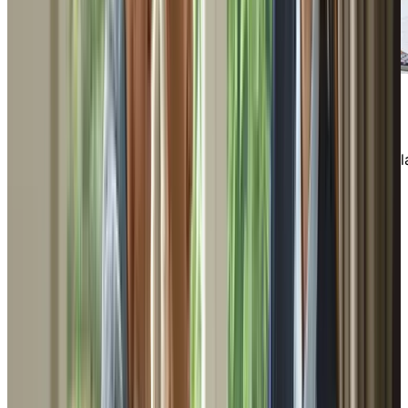
L’abordabilité de la vie en résidence
Découvrez des conseils pour aider les aînés à
planifier leur retraite et à comprendre le coût de l
vie en RPA.
TÉLÉCHARGER
Guide