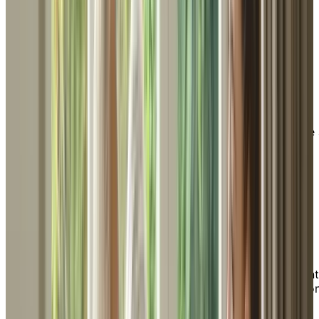
Soins de santé
Découvrez comment nous soutenons les
professionnels de la santé en offrant de
l’information sur les options de soins et en
garantissant un accueil rapide des patients grâce
notre centre d'appels.
Dans la communauté
Découvrez nos programmes et notre engagement
à soutenir les aînés locaux grâce à une implicatio
active dans des causes qui leur tiennent
profondément à cœur.