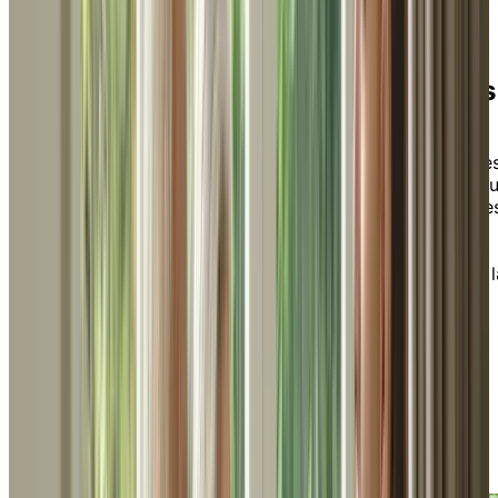
Ressources pour les professionnels
Découvrez une gamme de ressources et d’outils
disponibles conçus pour les partenaires d’affaires et le
professionnels. Que ce soit des contenus informatifs su
nos différents niveaux de soins ou des guides pratique
vous aurez un accès exclusif à des informations utiles
sur la planification financière, les conseils pour
emménager dans plus petit, des conseils pour trouver l
bonne résidence pour personnes âgées, et bien plus
encore. Explorez nos ressources ci-dessous afin de
guider en toute confiance vos clients et leurs familles
dans le processus de cette transition.
Previous