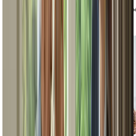
Obtenez des conseils pratiques pour aider les aîn
et leurs proches à amorcer la transition vers une
RPA.
TÉLÉCHARGER
Guide