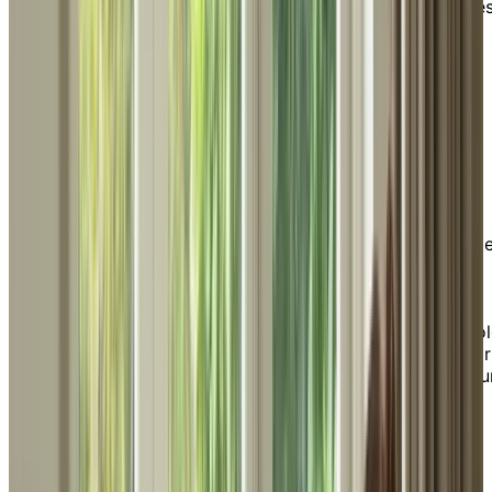
importants propriétaires et gestionnaires de résidence
pour aînés au Canada. En tant que chef de file du
secteur au pays, nous offrons des ressources pour
démystifier les différentes options qu’offre la vie en
résidence.
Notre plateforme a pour objectif de vous fournir
l’information et les ressources nécessaires pour aider
efficacement vos clients, tout en garantissant un
processus de recommandation simple et en toute
transparence vers nos résidences. Que vos clients
recherchent des options de courts séjours, un milieu d
vie semi-autonome, des soins pour perte cognitive ou
d’autres formes de soutien personnalisé, soyez assuré
que nous sommes là pour les accompagner à chaque
étape. En partenariat avec Chartwell, vous jouez un rô
essentiel dans l’offre de soutien et de tranquillité d’espr
offerts aux aînés lors de cette étape importante de leu
vie.
RÉFÉREZ VOTRE CLIENT OU PATIENT DÈS
AUJOURD'HUI