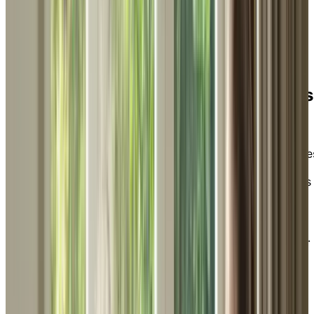
Chez Chartwell, nous nous
engageons profondément
à
aider les aînés à trouver la résidence idéale et des
solutions de soins personnalisées.
Notre approche pour aider les aînés
Chez Chartwell, nous nous engageons pleinement à
accompagner les aînés dans la recherche de leur
résidence idéale et de solutions de soins personnalisée
Nous collaborons avec des professionnels et des
organisations de confiance pour offrir à nos prospects
et à nos résidents des expériences client
exceptionnelles. Explorez les diverses occasions
d’engagement et de collaboration et joignez-vous à
nous pour créer impact significatif sur la vie des aînés.