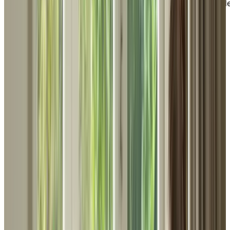
Sélectionnez une province et une ville pour découvrir l
résidences Chartwell à proximité de votre client ou
patient
Explorer les résidences près de chez moi
Sélectionnez la province
Sélectionnez la ville