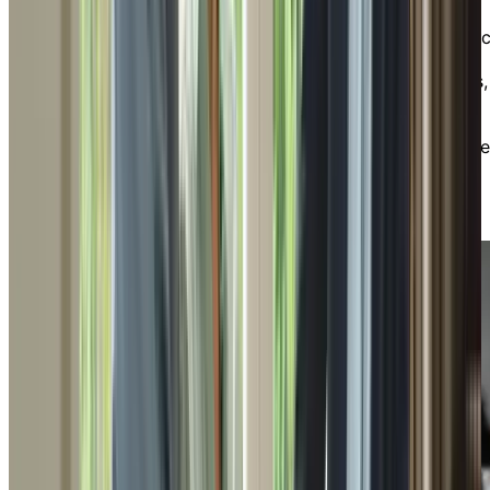
avec les programmes de formation continue de
Chartwell dirigés par des experts de l'industrie. Ceux-c
couvrent une gamme de sujets pertinents pour les
professionnels, comme les soins de santé, les finances,
l'immobilier, et bien plus encore. Consultez notre
catalogue dès aujourd'hui et contactez-nous pour
organiser une séance de formation continue pour votre
organisation ou vos clients. Plusieurs de ces séances
sont éligibles à des crédits de formation continue.
TÉLÉCHARGER