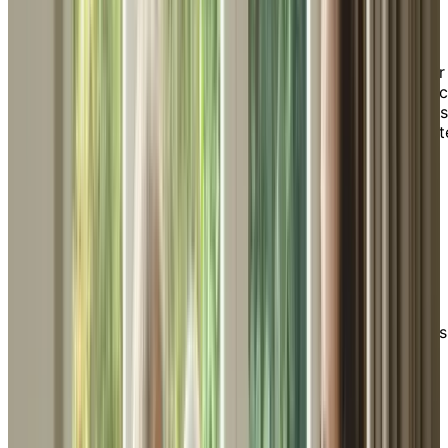
Immobilier
Nous collaborons avec des experts en immobilier
locaux pour aider les aînés à trouver leur résiden
idéale. Nos appartements adaptés à leurs besoins
uniques sont conçus pour offrir confort et sécurit
Finances
Nos résidents méritent la retraite dont ils ont
toujours rêvé. Découvrez comment nous pouvons
collaborer afin de leur démontrer que la vie en
résidence peut être plus abordable qu’ils ne le
pensent.