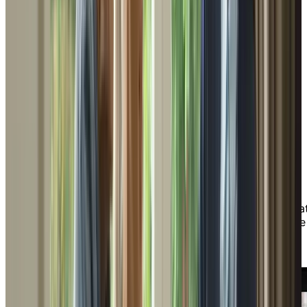
Trois avantages pour les professionnels
de la finance
Découvrez trois raisons d’envisager un partenaria
avec Chartwell afin d'apporter une valeur ajoutée
votre entreprise et à votre clientèle.
TÉLÉCHARGER
Guide