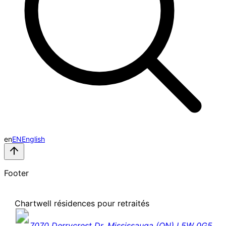
en
EN
English
Footer
Chartwell résidences pour retraités
7070 Derrycrest Dr. Mississauga (ON) L5W 0G5