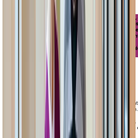
EN SAVOIR PLUS
Nous sommes là pour vous aider, vous ou un proche, 
comprendre les options qui s’offrent à vous et à chois
le niveau de service qui vous convient le mieux. Notr
directeur des services de santé procédera égalemen
à une évaluation avant votre emménagement afin de
s’assurer que vous recevez le niveau de soins adapté
vos besoins et à vos préférences.
Comment choisir la meilleure
résidence?
Choisir un nouveau milieu de vie peut sembler exigeant
mais les bons outils facilitent grandement la démarche.
Ce guide suggère trucs, conseils et questions à poser
lors de vos visites, pour prendre une décision éclairée.
Ainsi, vous saurez si cela correspond réellement à vos 
priorités.