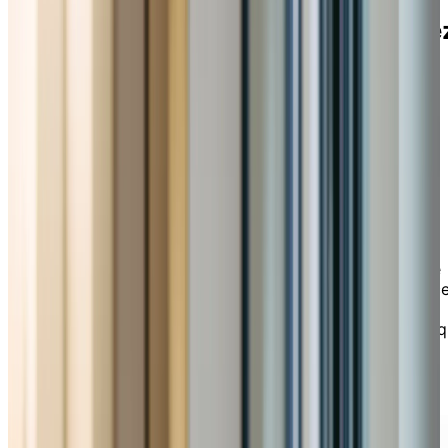
Découvrez tout du mode de vie che
Chartwell
PLANIFIER UNE VISITE
Explorer la vie en résidence avec
confiance
La vie en résidence offre plus de choix et de flexibilité
que jamais. Ce guide complet présente options, servic
et avantages offerts au quotidien chez Chartwell.
Découvrez un mode de vie dynamique et sans tracas q
soutient votre autonomie tout en enrichissant votre
qualité de vie.
TÉLÉCHARGER LE GUIDE