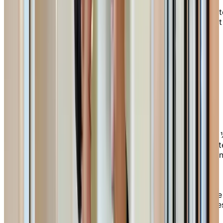
Les bons soins et le soutien de notre personnel
dévoué vous permettent de bénéficier de la libert
d’un appartement en milieu de vie autonome, tout
en profitant d’un soutien personnalisé.
Milieu de vie semi-
autonome Courts séjours et
convalescences
Les services proposés lors des courts séjours et
des convalescences sont les mêmes que pour le
milieu de vie autonome. Selon les disponibilités,
vous pouvez loger dans l’un des appartements 3
de notre résidence ou dans un studio situé à l’unit
de soins. Si votre situation et les recommandatio
qui l’accompagnent le permettent, vous pouvez
vous adonner aux activités proposées par nos
programmes ainsi qu’à nos salles spécialement
aménagées. Nos jardins extérieurs ainsi que notre
piscine vous sont aussi accessibles. Les service
de soins et le soutien dont vous disposez