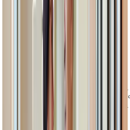
Milieu de vie autonome
Notre milieu de vie autonome a pour objectif de
vous procurer la tranquillité d’esprit la plus
complète. Notre personnel est disponible 24
heures sur 24 pour vous offrir les soins et le
soutien dont vous avez besoin. En plus d’une
infirmière sur place, un préposé aux résidents sur
appel est prêt à vous soutenir dans le cadre de v
activités quotidiennes. Une pharmacie, située à
même le mail Cap-Rouge, vous permet d’accéder
facilement à vos médicaments. De plus, les soins
qui vous sont proposés comprennent la
surveillance et l’administration de la médication.