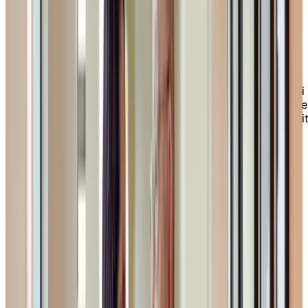
Options d'hébergement
chez Chartwell L’Envol à
Cap-Rouge
Chartwell L’Envol s’adresse d’une part aux retraités qui
souhaitent emménager dans un milieu de vie autonome
Au fur et à mesure que vos besoins évoluent, notre uni
de soins se veut une étape naturelle sans que vous
soyez obligé de déménager à un autre endroit. C’est
également un endroit tout indiqué pour les gens en
convalescence ou qui sont à la recherche d’un court
séjour ou d’un répit.