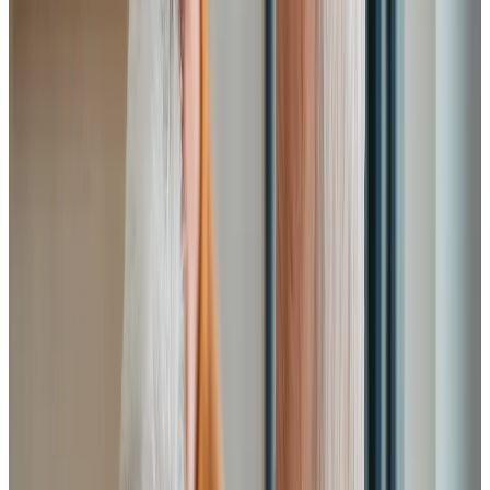
1108, boulevard de la Chaudiere, Cap-Rouge,
(Québec) G1Y 0A6
418 478-4248
PLANIFIER UNE VISITE
CONTACTEZ-NOUS
S'ABONNER À NOTRE INFOLETTRE
PROFESSIONNELS
L’EXPÉRIENCE CHARTWELL
OPTIONS D’HÉBERGEMENT
RESSOURCES
FOIRE AUX QUESTIONS
À PROPOS DE NOUS
CARRIÈRE
Facebook