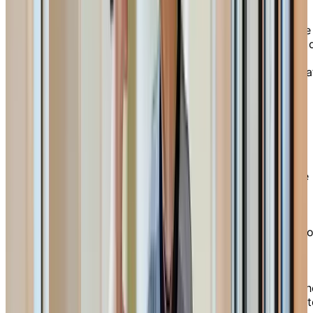
s’adressent à une clientèle en situation de perte
d’autonomie. L’unité de soins est un endroit
hautement sécurisé, où vous pouvez recevoir une
aide précieuse à l’accomplissement des activités 
quotidien. Notre personnel sur place est là pour
administrer les médicaments, superviser votre éta
général et vous offrir tous les types de soins
supplémentaires requis.
EN SAVOIR PLUS
Unité de soins
Notre unité de soins, située sur un étage sécurisé
de la résidence, assure un environnement
sécuritaire et engageant aux aînés atteints de
troubles cognitifs, en mettant de l’avant les
activités de la vie quotidienne. Grâce à notre rati
plus élevé d'employés par résident, nous
établissons des liens significatifs, tandis que nos
aménagements dédiés créent un environnement
stimulant. Chartwell se distingue par son approch
centrée sur la personne et son équipe bienveillant