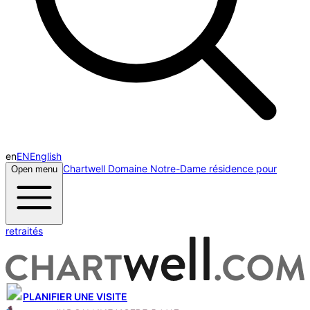
en
EN
English
Chartwell Domaine Notre-Dame résidence pour
Open menu
retraités
PLANIFIER UNE VISITE