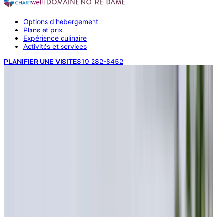
Options d'hébergement
Plans et prix
Expérience culinaire
Activités et services
PLANIFIER UNE VISITE
819 282-8452