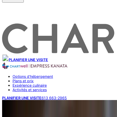
PLANIFIER UNE VISITE
Options d'hébergement
Plans et prix
Expérience culinaire
Activités et services
PLANIFIER UNE VISITE
613 663-2965