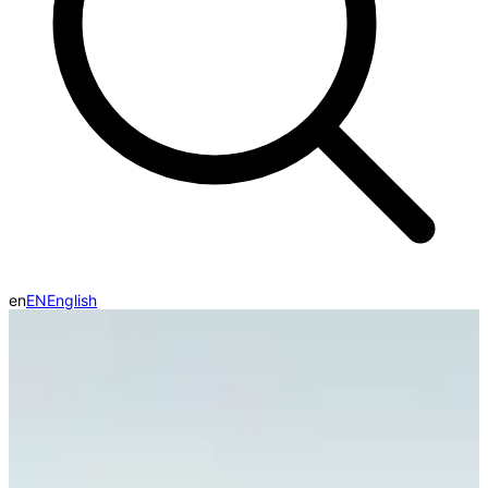
en
EN
English