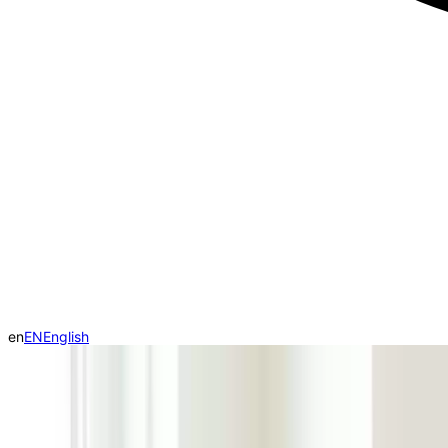
en
EN
English