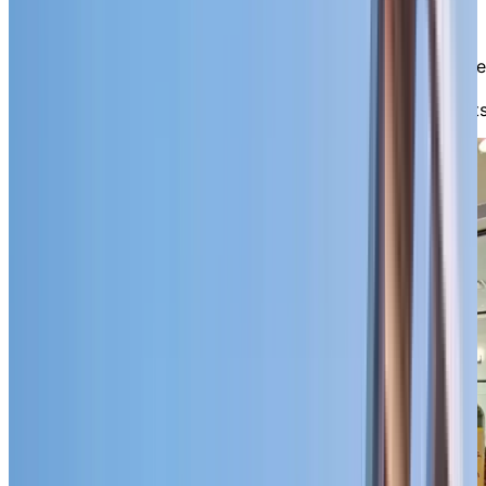
équipe culinaire, à la piscine intérieure chauffée, au
cinéma privé et aux salons conviviaux parfaits pour
rencontrer des amis, la Phase 2 vous propose encore
plus de façons de vivre des moments de connexion, de
confort et de tranquillité d’esprit—au sein d’une
communauté accueillante qui évolue avec ses résidents