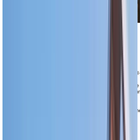
Une communauté en pleine
croissance
Chartwell Le Prescott prend de l’expansion à Vaudreuil
Dorion! Avec la construction de la Phase 2 maintenant
en cours, notre belle résidence pour retraités s’apprête
accueillir une nouvelle ère de vie dynamique. L’ouvertu
prévue en 2027 offrira 223 appartements lumineux et
contemporains aux finitions élégantes, une unité de
soins personnalisés comprenant 24 studios, ainsi qu’un
variété d’aménagements inspirés des complexes
hôteliers pour rehausser votre quotidien.
De la salle à manger à la carte, élaborée par notre