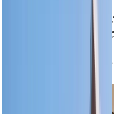
pleine
d’énergie
Inspiré par l’héritage ferroviaire de la région, notre
design lumineux et contemporain marie le bois, le méta
et la lumière naturelle pour créer un espace chaleureux
et empreint de caractère. Ici, les connexions se font
naturellement : qu’il s’agisse d’une baignade, d’un film o
d’un café dans notre salle à manger, tout se trouve sou
un même toit. Profitez de notre piscine intérieure, de
notre salle de cinéma, de notre simulateur de golf ou
détendez-vous simplement entre amis dans nos aires
communes conviviales et nos espaces verts. Grâce à
une équipe attentionnée disponible 24 h/24, vous vivre
le confort et la tranquillité d’esprit d’une communauté
soudée qui donne véritablement l’impression d’être che
soi.