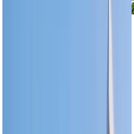
Au
cœur
de Vaudreuil-Dorion
Chartwell Le Prescott vous situe à quelques pas du tra
et de services essentiels, dont le futur hôpital Vaudreui
Soulanges qui ouvrira en 2027. Les Avenues Vaudreuil
où se trouvent vos boutiques et restaurants préférés—
sont tout près, ce qui rend les courses et les sorties de
plus simples. Que vous marchiez jusqu’au pub du coin
pour dîner, que vous visitiez le Centre Multisport à
proximité ou que vous alliez glisser avec vos petits-
enfants au parc Aurèle-Joliat, vous apprécierez la
commodité d’avoir tout à portée de main.
Une communauté accueillante et