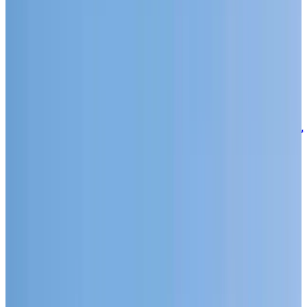
SIGNEZ VOTRE BAIL AVANT LE 30 SEPTEMBRE 2026
ET NOUS PAYONS VOS FRAIS DE DÉMÉNAGEMENT!*
PLANIFIER UNE VISITE
Bienvenue à Chartwell Le Prescott
1335, rue emile-Bouchard, Vaudreuil-Dorion,
(Québec) J7V 0Y2
Vivez une retraite
contemporaine alliant
confort et commodité au
cœur de Vaudreuil-Dorion
Quand vous choisissez Chartwell Le Prescott, vous