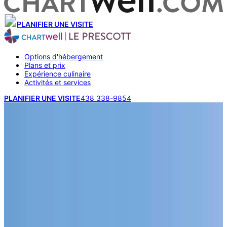
PLANIFIER UNE VISITE
Options d'hébergement
Plans et prix
Expérience culinaire
Activités et services
PLANIFIER UNE VISITE
438 338-9854