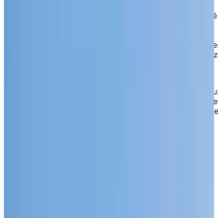
adoptez un style de vie qui marie indépendance et
simplicité au quotidien. Notre résidence se situe à côté
de la gare de Vaudreuil-Dorion, en face d’une clinique
locale et près des Avenues Vaudreuil, ce qui facilite
votre magasinage, rendez-vous et sorties. Ici, vous ête
libre de vivre les années de retraite que vous souhaitez
avec des options de repas, l’entretien ménager et des
activités de loisirs soigneusement planifiées.
Nous offrons des appartements lumineux, du studio au
appartements 5 1/2, chacun avec cuisine complète. C’e
idéal pour ceux qui valorisent la flexibilité et l’option d
cuisiner et recevoir selon leur propre horaire.
OPTIONS D'HÉBERGEMENT
La phase 2 ouvrira en mars 2027!
Chartwell Prescott s’agrandit pour
accueillir encore plus de résidents.