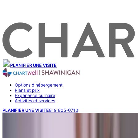
PLANIFIER UNE VISITE
Options d'hébergement
Plans et prix
Expérience culinaire
Activités et services
PLANIFIER UNE VISITE
819 805-0710