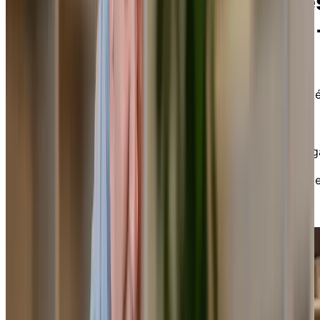
Les activités et les service
pratiques de Chartwell Val
Bélair à Val-Bélair
Chartwell Val-Bélair vous propose un éventail d'activit
et de services pratiques, conçus pour enrichir votre
quotidien. Notre programme d'activités sociales et
récréatives inclut diverses expériences : des
performances musicales pour ravir vos oreilles, du yog
et des cours d’aquaforme pour maintenir votre forme,
des jeux de pétanque pour cultiver la convivialité, et d
sorties à l'extérieur pour vous offrir de nouveaux
horizons.