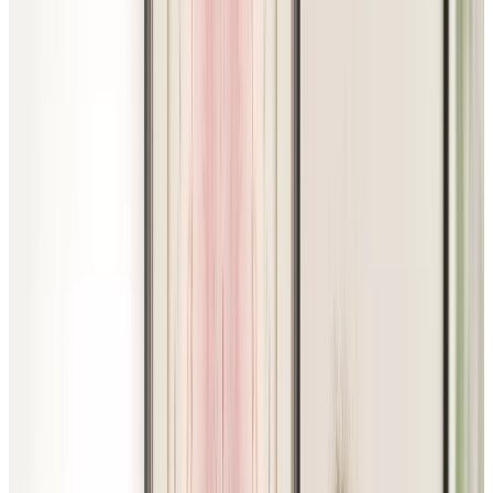
Chartwell Val-Bélair
960 Rue des Ibis, Québec, (Québec) G3K 0T8
58
662-0022
PLANIFIER UNE VISITE
CONTACTEZ-NOUS
S'ABONNER À NOTRE INFOLETTRE
PROFESSIONNELS
L’EXPÉRIENCE CHARTWELL
OPTIONS D’HÉBERGEMENT
RESSOURCES
FOIRE AUX QUESTIONS
À PROPOS DE NOUS
CARRIÈRE
Facebook