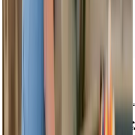
Des activités enrichissantes
Notre résidence pour aînés privilégie des activités
enrichissantes et stimulantes, adaptées aux goûts et a
besoins de chacun. Que vous soyez en quête de
détente, d'évasion ou de défis intellectuels, vous
trouverez toujours de quoi vous satisfaire. Partagez ce
moments privilégiés avec d'autres résidents et créez d
souvenirs impérissables au sein de notre chaleureuse