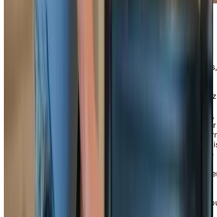
Nos aménagements sur place
En plus de bénéficier d’activités dynamiques et variées,
vous pouvez en profiter sans quitter le confort de la
résidence. Tous nos espaces sont aménagés pour que
vous vous sentiez véritablement chez vous. Découvrez
notre salle de conditionnement physique entièrement
équipée, notre salle de jeux pour des parties amicales,
et plongez dans l'univers du golf avec notre simulateur
virtuel accessible à tout moment. Notre piscine moder
vous attend pour des baignades rafraîchissantes, tandi
que notre bibliothèque, véritable havre de calme et de
sérénité, vous invite à vous plonger dans vos lectures
préférées. Pour les passionnés de création, notre atelie
de menuiserie et notre salle d’arts sont les endroits
parfaits pour laisser libre cours à votre imagination.
Venez vivre une expérience enrichissante où chaque jo
est une invitation à l'aventure et à la détente !