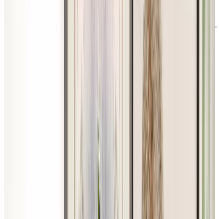
DOCUMENTS PROTÉGÉS PAR DROITS D'AUTEUR ©
2009-2026 | SOCIÉTÉ EN COMMANDITE CHARTWELL
MASTER CARE
Politique de confidentialité
Modalités d'utilisation du site web
Accessibilité
Facebook
Instagram
LinkedIn