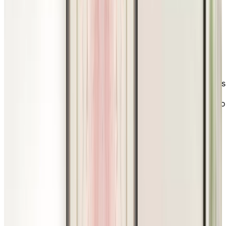
matière d’animation et de loisirs? À quels types
d’activités, d’événements sociaux et de programmes
pouvez-vous vous attendre si vous ou un de vos
proches emménagez en résidence? Nous répondons à
ces questions et à bien d’autres dans notre série de
vidéos, où des experts de Chartwell vous parlent
notamment des programmes de notre résidence pour
retraités, des activités quotidiennes, des expériences
sociales et des sorties. Vous verrez également de vrais
résidents et membres du personnel de Chartwell
participer à certaines des activités qui ont lieu dans no
résidences!
Footer