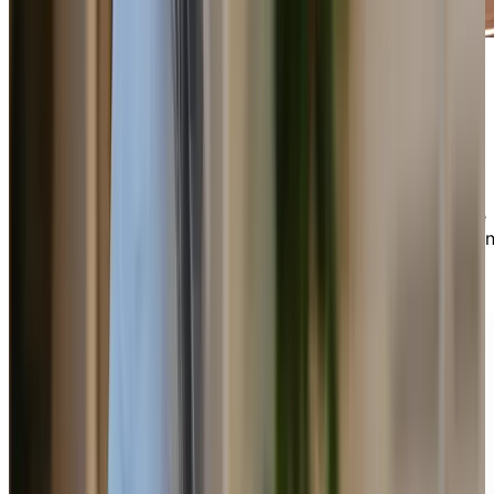
Bien vieillir en santé
Bien vieillir commence par une vie active et des liens
sociaux stimulants. Ce guide propose des conseils
concrets sur le mieux-être, la nutrition et la vie sociale
afin de préserver votre autonomie. Découvrez commen
profiter pleinement d'un style de vie épanouissant.
TÉLÉCHARGER LE GUIDE