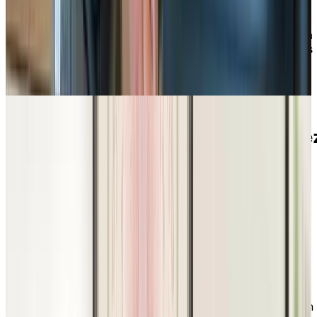
que de vous joindre à nous pour une activité ou une
sortie. Nous nous ferons un plaisir de vous accueillir
pour une activité qui vous intéresse ou de demander à
notre responsable des programmes d’animation et des
loisirs de vous montrer un exemple de calendrier
mensuel d’activités!
Découvrez tout du mode de vie che
Chartwell
PLANIFIER UNE VISITE
Découvrez nos
expériences
d’animation
et de loisirs en action
À quoi ressemble l’expérience offerte par Chartwell en