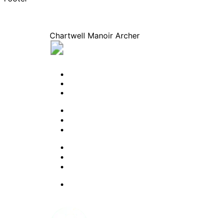
Chartwell Manoir Archer
1217, route de l’eglise, Québec, (Québec
PLANIFIER UNE VISITE
CONTACTEZ-NOUS
S'ABONNER À NOTRE INFOLETTRE
PROFESSIONNELS
L’EXPÉRIENCE CHARTWELL
OPTIONS D’HÉBERGEMENT
RESSOURCES
FOIRE AUX QUESTIONS
À PROPOS DE NOUS
CARRIÈRE
Facebook