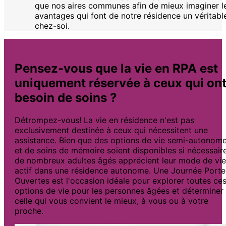
que nos aires communes afin de mieux imaginer l
avantages qui font de notre résidence un véritabl
chez-soi.
Pensez-vous que la vie en RPA est
uniquement réservée à ceux qui on
besoin de soins ?
Détrompez-vous! La vie en résidence n'est pas
exclusivement destinée à ceux qui nécessitent une
assistance. Bien que des options de vie semi-autonom
et de soins de mémoire soient disponibles si nécessaire
de nombreux adultes âgés apprécient leur mode de vie
actif dans une résidence autonome. Une Journée Porte
Ouvertes est l'occasion idéale pour explorer toutes ce
options de vie pour les personnes âgées et déterminer
celle qui vous convient le mieux, à vous ou à votre
proche.