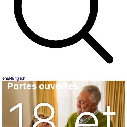
en
EN
English
Portes ouvertes
18 et