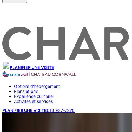
PLANIFIER UNE VISITE
Options d'hébergement
Plans et prix
Expérience culinaire
Activités et services
PLANIFIER UNE VISITE
613 937-7276