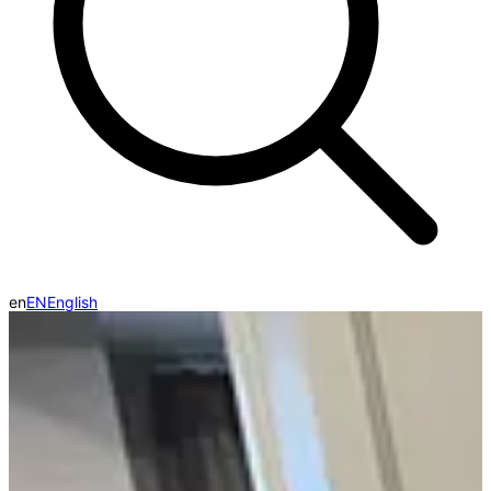
en
EN
English