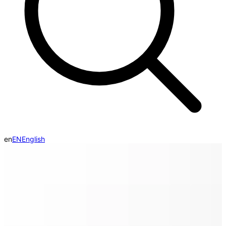
en
EN
English