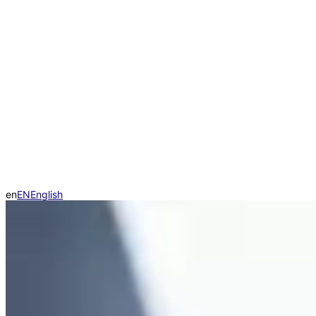
en
EN
English