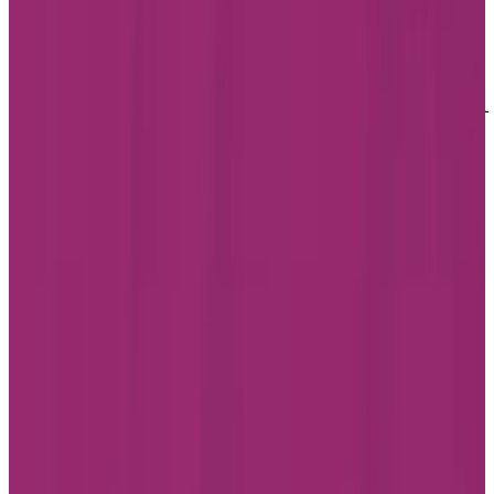
Modalités d'utilisation du site web
Accessibilité
DOCUMENTS PROTÉGÉS PAR DROITS D'AUTEUR ©
2009-2026 | SOCIÉTÉ EN COMMANDITE CHARTWELL
MASTER CARE
Politique de confidentialité
Modalités d'utilisation du site web
Accessibilité
Facebook
Instagram
LinkedIn