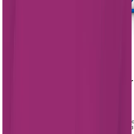
Trouver la meilleure résidence pour
personnes âgées à Cap-Rouge
Si vous êtes prêt à adopter le mode de vie qu’offrent
nos résidences pour aînés et souhaitez en savoir plus
sur les options à
Cap-Rouge
, remplissez notre
formulaire dès aujourd’hui. Nous communiquerons ave
vous pour vous aider à trouver la résidence qui répond
le mieux à vos besoins, répondre à vos questions et