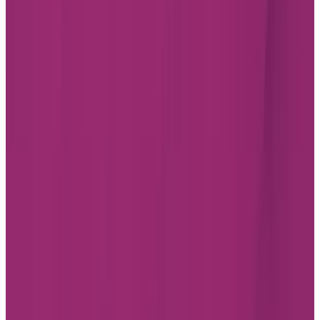
Chartwell résidences pour retraités
7070 Derrycrest Dr. Mississauga (ON) L5W 0G5
Canada
1 855-461-0685
PLANIFIER UNE VISITE
CONTACTEZ-NOUS
S'ABONNER À NOTRE INFOLETTRE
Professionnels
Foire aux questions
CARRIÈRE
RELATIONS AUX INVESTISSEURS
RÊVER POUR LA VIE PAR CHARTWELL
Trouver une résidence
Québec
Ontario
Alberta
Colombie-Britannique