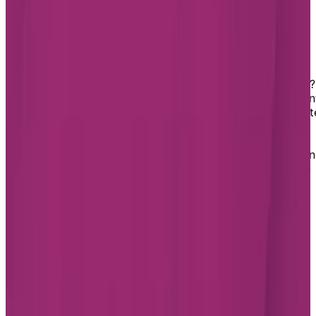
vous aider à planifier des visites dans les résidences
Chartwell qui vous intéressent.
Vivre en résidence à Cap-Rouge
Vous cherchez une résidence pour aînés à Cap-Rouge?
Bordé par les rives pittoresques du fleuve Saint-Lauren
Cap-Rouge est l’endroit idéal pour les retraités en quêt
de tranquillité, sans renoncer à la proximité des
commerces, des services essentiels et des principaux
axes routiers. Ce quartier offre un accès privilégié à u
panoplie d’espaces verts et de loisirs, tels que le Bois-
de-Coulonge, le boisé de Marly, le boisé des
Compagnons-de-Cartier, la promenade Samuel-De
Champlain longeant le fleuve Saint-Laurent, le parc
nautique de Cap-Rouge, ainsi que le parc de la plage
Jacques-Cartier.
Footer