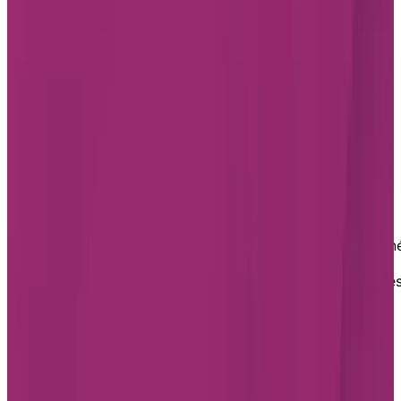
(Québec) G1Y 0A6
418 478-4248
Services offerts:
Autonome
Semi-autonome
Unité de soins
VOIR
PLANIFIER UNE VISITE
Chartwell L’Envol
Chartwell L’Envol
est une résidence évolutive pour aîn
située dans un immeuble de cinq étages, adjacent au
mail Cap-Rouge. Cette élégante résidence propose de
appartements spacieux et lumineux dans un mode de
vie de type « tout inclus », pour un quotidien sans
tracas.
Les options de soins à Cap-Rouge