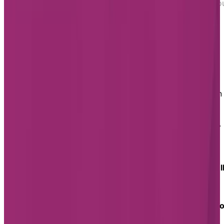
résidence à Cap-Rouge
Vivre en résidence à Cap-Ro
Résidences pour aînés à
Cap-Rouge
Cap-Rouge est l’un des quartiers les plus prisés de la
ville de Québec. Idéalement situé, il a l’avantage d’être
paisible, tout en étant à quelques minutes à pied ou en
voiture des services et des centres commerciaux. On
peut également y bénéficier d’un accès privilégié à de
nombreux parcs, dont le parc nautique de Cap-Rouge.
La vie en résidence à Cap-Rouge
Il y a une résidence pour aînés à Cap-Rouge:
Chartwel
L'Envol
Située au cœur de Cap-Rouge, sur le boulevard de la
Chaudière, la résidence pour retraités
Chartwell L'Envo
bénéficie d’un emplacement privilégié, facilement