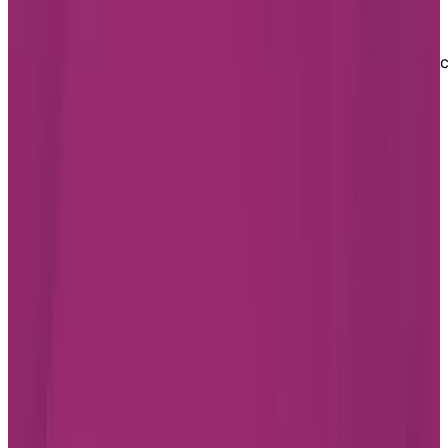
Si vous êtes prêt à adopter le mode de vie qu’offrent
nos résidences avec unité de soins et souhaitez en
savoir plus sur nos options à Laval, remplissez notre
formulaire dès aujourd’hui. Nous communiquerons ave
vous pour répondre à vos questions et vous aider à
planifier des visites dans les résidences Chartwell qui
vous intéressent.
Footer
Chartwell résidences pour retraités
7070 Derrycrest Dr. Mississauga (ON) L5W 0G5
Canada
1 855-461-0685
PLANIFIER UNE VISITE
CONTACTEZ-NOUS
S'ABONNER À NOTRE INFOLETTRE
Professionnels