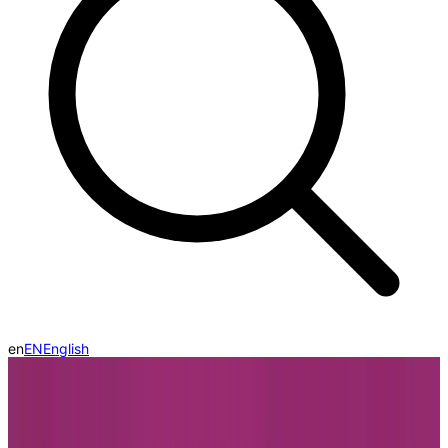
en
EN
English