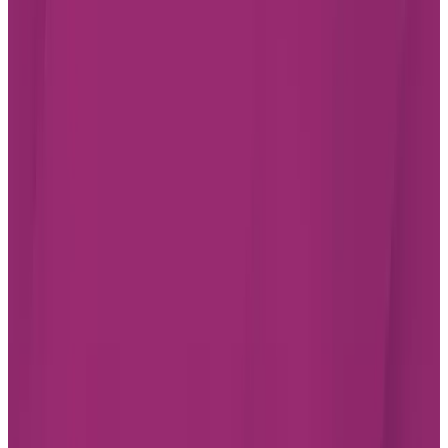
Foire aux questions
CARRIÈRE
RELATIONS AUX INVESTISSEURS
RÊVER POUR LA VIE PAR CHARTWELL
Trouver une résidence
Québec
Ontario
Alberta
Colombie-Britannique
Facebook
Instagram