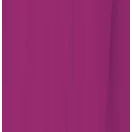
LinkedIn
Youtube
Politique de confidentialité
Modalités d'utilisation du site web
Accessibilité
DOCUMENTS PROTÉGÉS PAR DROITS D'AUTEUR ©
2009-2026 | SOCIÉTÉ EN COMMANDITE CHARTWELL
MASTER CARE
Politique de confidentialité
Modalités d'utilisation du site web
Accessibilité