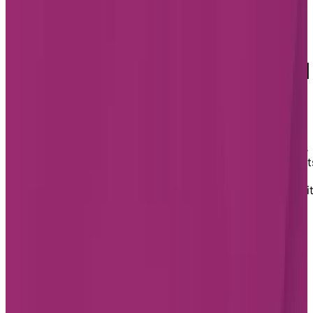
à Laval
Unité de soins à Laval
Résidences pour retraités
avec unité de soins à Laval
Ville d’importance au Québec, il y a plusieurs bonnes
raisons de choisir Laval pour sa retraite. Idéalement
située entre Montréal et les Laurentides, Laval est une
ville multiculturelle accueillante qui offre toutes sortes
d'activités et de services ainsi que de nombreux attrait
touristiques et culturels. Les boutiques, centres
commerciaux et restaurants sont innombrables. Il s'agi
d'un emplacement de choix pour une retraite active!
RPA avec unité de soins à Laval
Il y a une résidence pour aînés avec unité de soins à
Laval : Chartwell Les Écores.
Chartwell Les Écores