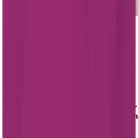
Chartwell Les Écores
1800, boulevard Cartier Est, Laval
(Québec) H7G 4R6
450 903-0296
Services offerts:
Autonome
Semi-autonome
Unité de soins
VOIR
PLANIFIER UNE VISITE
Trouver la meilleure résidence pour
personnes âgées avec unité de soi
à Laval