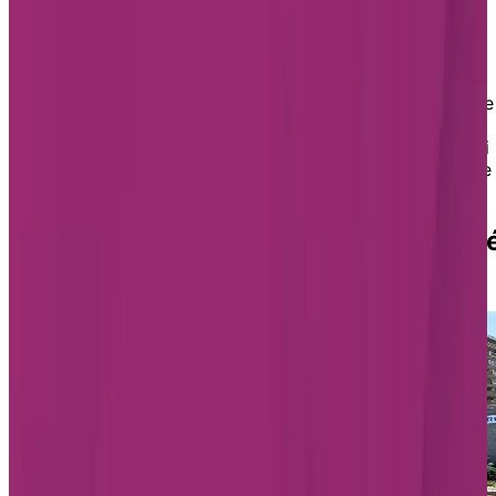
Situé au premier étage de la résidence, Chartwell Les
Écores offre des studios de soins dédiés aux aînés
vivant avec des déficits cognitifs nécessitant des
services de soutien et d'assistance. L'administration de
médicaments, les bains thérapeutiques et les soins
infirmiers ne sont que quelques-uns des avantages qui
vous attendent dans leur cadre idyllique sur le bord de
l’eau.
Les résidences Chartwell avec unit
de soins à Laval