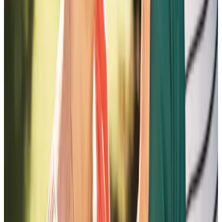
S'ABONNER À NOTRE INFOLETTRE
Professionnels
Foire aux questions
CARRIÈRE
RELATIONS AUX INVESTISSEURS
RÊVER POUR LA VIE PAR CHARTWELL
Trouver une résidence
Québec
Ontario
Alberta
Colombie-Britannique
Facebook
Instagram