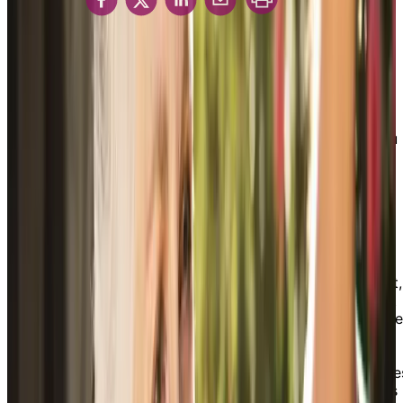
Partager
Soutenir un proche
Un de vos proches semble avoir besoin d’un
soutien additionnel et vous songez à aborder le
sujet avec lui? Envisager que le moment est venu
pour un être cher d’aller vivre en résidence pour
aînés constitue un moment de grande émotion
pour toutes les personnes concernées. Prendre
soin d’un parent vieillissant peut s’avérer à la fois
émotionnellement et physiquement exigeant, et
c’est d’autant plus le cas quand vous devez
concilier en même temps votre travail, votre vie
personnelle et votre propre santé. Inévitablement,
vous arrivez à une étape dans votre vie où il faut
décider de ce qui est mieux pour tout le monde, e
parfois, cela suppose d’envisager la possibilité
pour un proche de s’installer en RPA. Le guide
Soutenir un proche est conçu pour vous fournir le
informations et les outils essentiels afin que vous