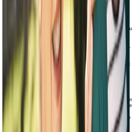
1. Déterminer si c’est le bon moment
Apprenez à reconnaître les signes courants qui
indiquent qu’il serait temps de considérer du
soutien supplémentaire pour votre proche, tel q
des difficultés avec les activités de la vie
quotidienne, des changements au niveau de
l’hygiène personnelle, une confusion accrue, etc.
En reconnaissant ces signes, vous pouvez
commencer à prendre des mesures pour vous
assurer que cette personne reçoit les soins dont
elle a besoin.
2. Parler avec un proche
Une communication efficace est la clé pour
soutenir votre proche. Cette section propose de
astuces et des stratégies pour communiquer ave
un être cher y compris comment écouter
activement et comment avoir des conversations
difficiles.