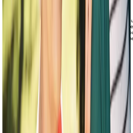
3. Choisir le bon niveau de soutien
Cette section donne un aperçu des différents
types d’hébergement et de soins disponibles pou
les aînés, allant de la vie autonome aux unités de
soins. En comprenant les options disponibles po
vous et votre être cher, vous pouvez prendre un
décision éclairée qui répondra le mieux à leurs
besoins.
Footer
Chartwell résidences pour retraités
7070 Derrycrest Dr. Mississauga (ON) L5W 0G5
Canada
1 855-461-0685
PLANIFIER UNE VISITE
CONTACTEZ-NOUS