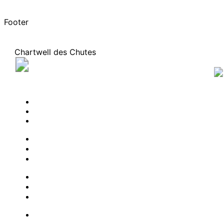
Footer
Chartwell des Chutes
605 Rue Frédéric Back, Lévis, (Québec) G7A 5N1
367 885-2014
PLANIFIER UNE VISITE
CONTACTEZ-NOUS
S'ABONNER À NOTRE INFOLETTRE
PROFESSIONNELS
L’EXPÉRIENCE CHARTWELL
OPTIONS D’HÉBERGEMENT
RESSOURCES
FOIRE AUX QUESTIONS
À PROPOS DE NOUS
CARRIÈRE