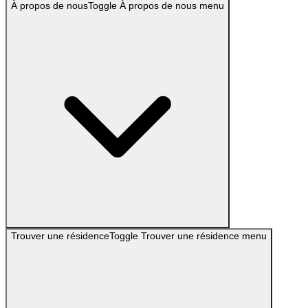
À propos de nous
Toggle
À propos de nous
menu
Trouver une résidence
Toggle
Trouver une résidence
menu