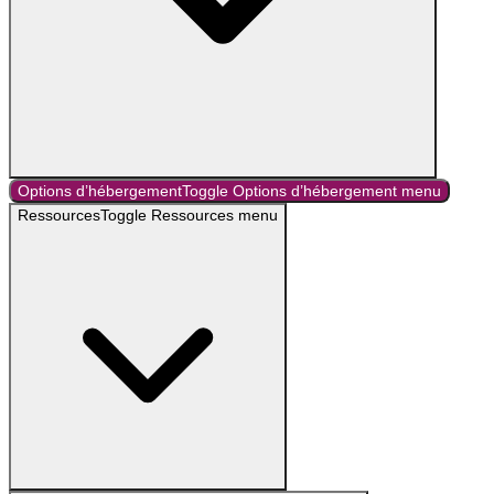
Options d’hébergement
Toggle
Options d’hébergement
menu
Ressources
Toggle
Ressources
menu