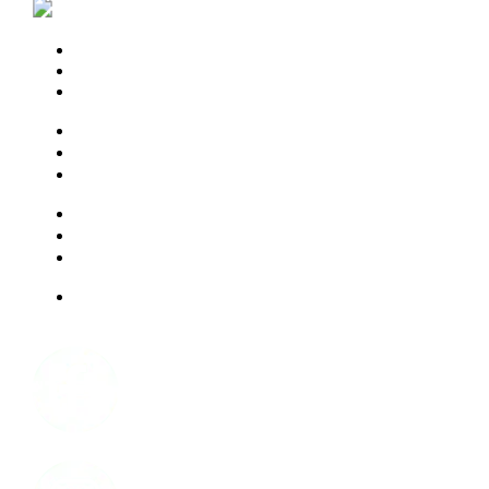
343 883-9902
PLANIFIER UNE VISITE
CONTACTEZ-NOUS
S'ABONNER À NOTRE INFOLETTRE
PROFESSIONNELS
L’EXPÉRIENCE CHARTWELL
OPTIONS D’HÉBERGEMENT
RESSOURCES
FOIRE AUX QUESTIONS
À PROPOS DE NOUS
CARRIÈRE
Facebook
Instagram