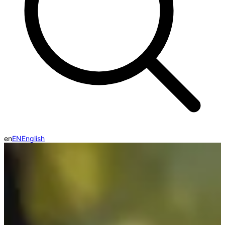
en
EN
English